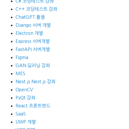
C# 코딩테스트 강좌
C++ 코딩테스트 강좌
ChatGPT 활용
DJango 서버 개발
Electron 개발
Express 서버개발
FastAPI 서버개발
Figma
GAN 딥러닝 강좌
MES
Next.js Nest.js 강좌
OpenCV
PyQt 강좌
React 프론트엔드
SaaS
UWP 개발