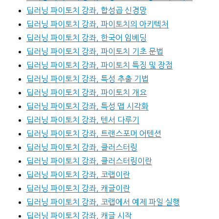
딥러닝 파이토치 강좌, 합성곱 신경망
딥러닝 파이토치 강좌, 파이토치의 아키텍처
딥러닝 파이토치 강좌, 한국어 임베딩
딥러닝 파이토치 강좌, 파이토치 기초 문법
딥러닝 파이토치 강좌, 파이토치 특징 및 장점
딥러닝 파이토치 강좌, 특성 추출 기법
딥러닝 파이토치 강좌, 파이토치 개요
딥러닝 파이토치 강좌, 특성 맵 시각화
딥러닝 파이토치 강좌, 텐서 다루기
딥러닝 파이토치 강좌, 트랜스포머 어텐션
딥러닝 파이토치 강좌, 클러스터링
딥러닝 파이토치 강좌, 클러스터링이란
딥러닝 파이토치 강좌, 코랩이란
딥러닝 파이토치 강좌, 캐글이란
딥러닝 파이토치 강좌, 코랩에서 예제 파일 실행
딥러닝 파이토치 강좌, 캐글 시작