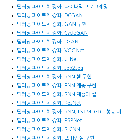
딥러닝 파이토치 강좌, 다이나믹 프로그래밍
딥러닝 파이토치 강좌, DCGAN
딥러닝 파이토치 강좌, GAN 구현
딥러닝 파이토치 강좌, CycleGAN
딥러닝 파이토치 강좌, cGAN
딥러닝 파이토치 강좌, VGGNet
딥러닝 파이토치 강좌, U-Net
딥러닝 파이토치 강좌, seq2seq
딥러닝 파이토치 강좌, RNN 셀 구현
딥러닝 파이토치 강좌, RNN 계층 구현
딥러닝 파이토치 강좌, RNN 계층과 셀
딥러닝 파이토치 강좌, ResNet
딥러닝 파이토치 강좌, RNN, LSTM, GRU 성능 비교
딥러닝 파이토치 강좌, PSPNet
딥러닝 파이토치 강좌, R-CNN
딥러닝 파이토치 강좌, LSTM 셀 구현