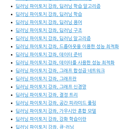
딥러닝 파이토치 강좌, 딥러닝 학습 알고리즘
딥러닝 파이토치 강좌, 딥러닝 학습
딥러닝 파이토치 강좌, 딥러닝 용어
딥러닝 파이토치 강좌, 딥러닝 구조
딥러닝 파이토치 강좌, 딥러닝 알고리즘
딥러닝 파이토치 강좌, 드롭아웃을 이용한 성능 최적화
딥러닝 파이토치 강좌, 데이터 준비
딥러닝 파이토치 강좌, 데이터를 사용한 성능 최적화
딥러닝 파이토치 강좌, 그래프 합성곱 네트워크
딥러닝 파이토치 강좌, 그래프란
딥러닝 파이토치 강좌, 그래프 신경망
딥러닝 파이토치 강좌, 결정 트리
딥러닝 파이토치 강좌, 공간 피라미드 풀링
딥러닝 파이토치 강좌, 가우시안 혼합 모델
딥러닝 파이토치 강좌, 강화 학습이란
딥러닝 파이토치 강좌, 큐-러닝