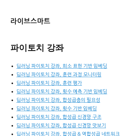
라이브스마트
파이토치 강좌
딥러닝 파이토치 강좌, 희소 표현 기반 임베딩
딥러닝 파이토치 강좌, 훈련 과정 모니터링
딥러닝 파이토치 강좌, 훈련 평가
딥러닝 파이토치 강좌, 횟수 예측 기반 임베딩
딥러닝 파이토치 강좌, 합성곱층의 필요성
딥러닝 파이토치 강좌, 횟수 기반 임베딩
딥러닝 파이토치 강좌, 합성곱 신경망 구조
딥러닝 파이토치 강좌, 합성곱 신경망 맛보기
딥러닝 파이토치 강좌, 합성곱 & 역합성곱 네트워크