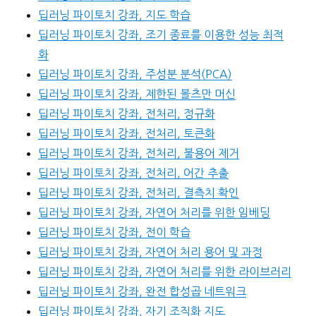
딥러닝 파이토치 강좌, 지도 학습
딥러닝 파이토치 강좌, 조기 종료를 이용한 성능 최적
화
딥러닝 파이토치 강좌, 주성분 분석(PCA)
딥러닝 파이토치 강좌, 제한된 볼츠만 머신
딥러닝 파이토치 강좌, 전처리, 정규화
딥러닝 파이토치 강좌, 전처리, 토큰화
딥러닝 파이토치 강좌, 전처리, 불용어 제거
딥러닝 파이토치 강좌, 전처리, 어간 추출
딥러닝 파이토치 강좌, 전처리, 결측치 확인
딥러닝 파이토치 강좌, 자연어 처리를 위한 임베딩
딥러닝 파이토치 강좌, 전이 학습
딥러닝 파이토치 강좌, 자연어 처리 용어 및 과정
딥러닝 파이토치 강좌, 자연어 처리를 위한 라이브러리
딥러닝 파이토치 강좌, 완전 합성곱 네트워크
딥러닝 파이토치 강좌, 자기 조직화 지도