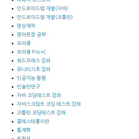
안드로이드앱 개발(자바)
안드로이드앱 개발(코틀린)
영상제작
영어문장 공부
오라클
오라클 Pro*C
워드프레스 강좌
유니티기초 강좌
인공지능 활용
인슐린연구
자바 코딩테스트 강좌
자바스크립트 코딩 테스트 강좌
코틀린 코딩테스트 강좌
콜레스테롤이란
통계학
트럼프