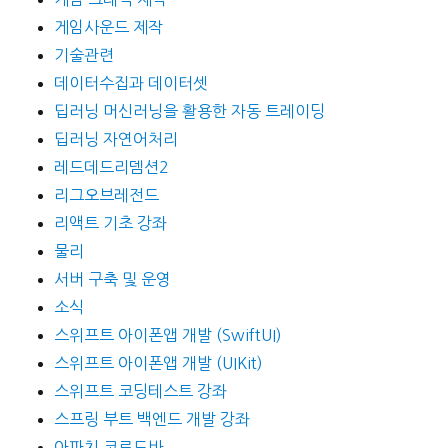
게임사운드 제작
기술관련
데이터수집과 데이터셋
딥러닝 머신러닝을 활용한 자동 트레이딩
딥러닝 자연어처리
레드데드리뎀션2
리그오브레전드
리액트 기초 강좌
물리
서버 구축 및 운영
소식
스위프트 아이폰앱 개발 (SwiftUI)
스위프트 아이폰앱 개발 (UIKit)
스위프트 코딩테스트 강좌
스프링 부트 백엔드 개발 강좌
아파치 코르도바