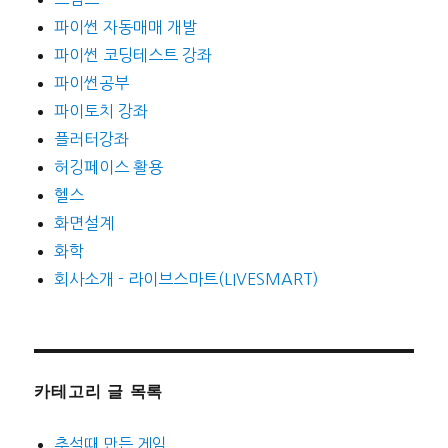
파이썬 자동매매 개발
파이썬 코딩테스트 강좌
파이썬공부
파이토치 강좌
플러터강좌
허깅페이스 활용
헬스
화면설계
화학
회사소개 - 라이브스마트(LIVESMART)
카테고리 글 목록
추석때 만든 게임