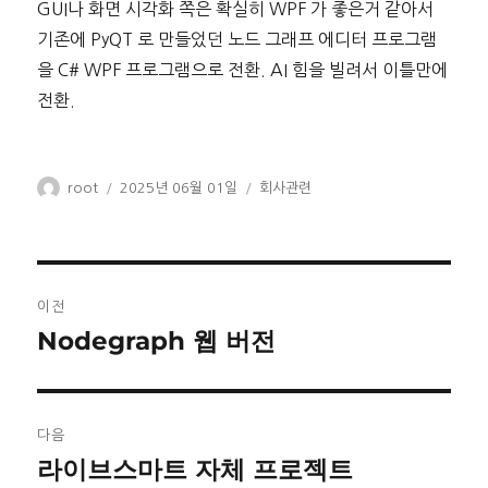
GUI나 화면 시각화 쪽은 확실히 WPF 가 좋은거 같아서
기존에 PyQT 로 만들었던 노드 그래프 에디터 프로그램
을 C# WPF 프로그램으로 전환. AI 힘을 빌려서 이틀만에
전환.
글
작
카
root
2025년 06월 01일
회사관련
쓴
성
테
이
일
고
자
리
글
이전
탐
Nodegraph 웹 버전
이
전
색
글:
다음
라이브스마트 자체 프로젝트
다