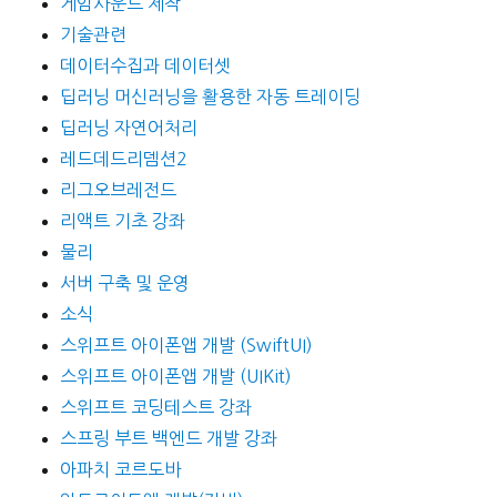
게임사운드 제작
기술관련
데이터수집과 데이터셋
딥러닝 머신러닝을 활용한 자동 트레이딩
딥러닝 자연어처리
레드데드리뎀션2
리그오브레전드
리액트 기초 강좌
물리
서버 구축 및 운영
소식
스위프트 아이폰앱 개발 (SwiftUI)
스위프트 아이폰앱 개발 (UIKit)
스위프트 코딩테스트 강좌
스프링 부트 백엔드 개발 강좌
아파치 코르도바