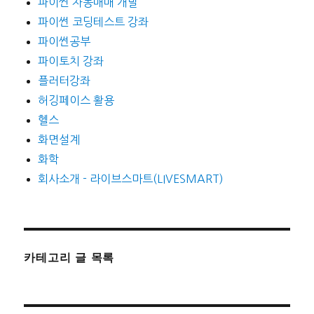
파이썬 자동매매 개발
파이썬 코딩테스트 강좌
파이썬공부
파이토치 강좌
플러터강좌
허깅페이스 활용
헬스
화면설계
화학
회사소개 - 라이브스마트(LIVESMART)
카테고리 글 목록