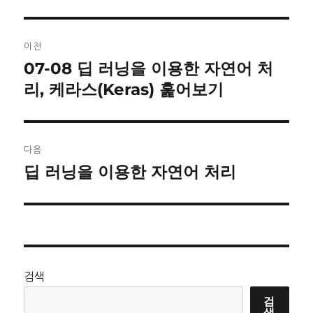
자
리
글
이전
탐
07-08 딥 러닝을 이용한 자연어 처
이
리, 케라스(Keras) 훑어보기
전
색
글:
다음
딥 러닝을 이용한 자연어 처리
다
음
글:
검색
검
색