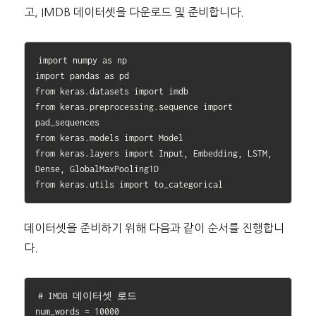
고, IMDB 데이터셋을 다운로드 및 준비합니다.
import numpy as np

import pandas as pd

from keras.datasets import imdb

from keras.preprocessing.sequence import 
pad_sequences

from keras.models import Model

from keras.layers import Input, Embedding, LSTM, 
Dense, GlobalMaxPooling1D

데이터셋을 준비하기 위해 다음과 같이 순서를 진행합니
다.
# IMDB 데이터셋 로드

num_words = 10000
