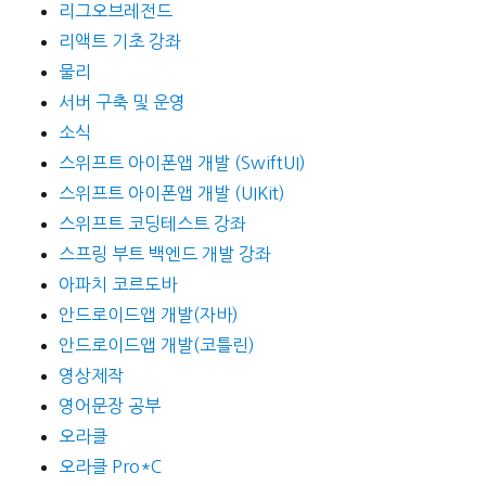
리그오브레전드
리액트 기초 강좌
물리
서버 구축 및 운영
소식
스위프트 아이폰앱 개발 (SwiftUI)
스위프트 아이폰앱 개발 (UIKit)
스위프트 코딩테스트 강좌
스프링 부트 백엔드 개발 강좌
아파치 코르도바
안드로이드앱 개발(자바)
안드로이드앱 개발(코틀린)
영상제작
영어문장 공부
오라클
오라클 Pro*C