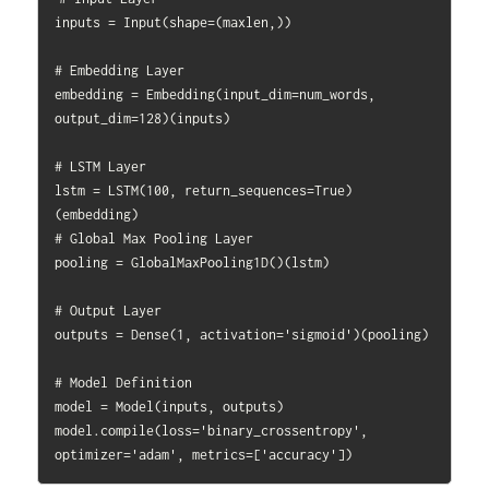
inputs = Input(shape=(maxlen,))

# Embedding Layer

embedding = Embedding(input_dim=num_words, 
output_dim=128)(inputs)

# LSTM Layer

lstm = LSTM(100, return_sequences=True)
(embedding)

# Global Max Pooling Layer

pooling = GlobalMaxPooling1D()(lstm)

# Output Layer

outputs = Dense(1, activation='sigmoid')(pooling)

# Model Definition

model = Model(inputs, outputs)

model.compile(loss='binary_crossentropy', 