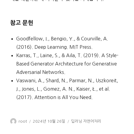
참고 문헌
Goodfellow, I., Bengio, Y., & Courville, A.
(2016). Deep Learning. MIT Press.
Karras, T., Laine, S., & Aila, T. (2019). A Style-
Based Generator Architecture for Generative
Adversarial Networks.
Vaswani, A., Shard, N., Parmar, N., Uszkoreit,
J., Jones, L., Gomez, A. N., Kaiser, Ł., et al.
(2017). Attention is All You Need.
글
작
카
root
2024년 10월 26일
딥러닝 자연어처리
쓴
성
테
이
일
고