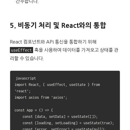
간주합니다.
5. 비동기 처리 및 React와의 통합
React 컴포넌트와 API 통신을 통합하기 위해
useEffect
훅을 사용하여 데이터를 가져오고 상태를 관
리할 수 있습니다.
javascript

import React, { useEffect, useState } from 
'react';

import axios from 'axios';

const App = () => {

    const [data, setData] = useState([]);

    const [loading, setLoading] = useState(true);

    const [error, setError] = useState(null);
