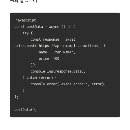
음과 같습니다.
javascript

const postData = async () => {

    try {

        const response = await 
axios.post('https://api.example.com/items', {

            name: 'Item Name',

            price: 100,

        });

        console.log(response.data);

    } catch (error) {

        console.error('Axios error:', error);

    }

};
