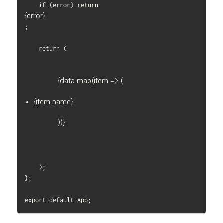
    if (error) return 
{error}
;

    return (

            {data.map(item => (

{item.name}
            ))}

    );

};
