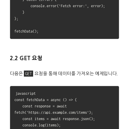
        console.error('Fetch error:', error);

    }

};

2.2 GET 요청
다음은
GET
요청을 통해 데이터를 가져오는 예제입니다.
javascript

const fetchData = async () => {

    const response = await 
fetch('https://api.example.com/items');

    const items = await response.json();

    console.log(items);
