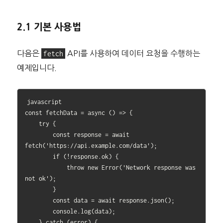
2.1 기본 사용법
다음은
fetch
API를 사용하여 데이터 요청을 수행하는
예제입니다.
javascript

const fetchData = async () => {

    try {

        const response = await 
fetch('https://api.example.com/data');

        if (!response.ok) {

            throw new Error('Network response was 
not ok');

        }

        const data = await response.json();

        console.log(data);

    } catch (error) {
