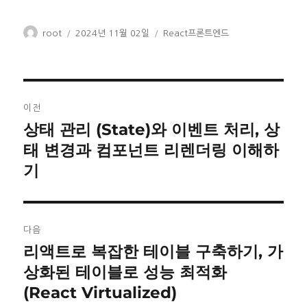
글
작
카
root
2024년 11월 02일
React프론트엔드
쓴
성
테
이
일
고
자
리
글
이전
탐
상태 관리 (State)와 이벤트 처리, 상
이
태 변경과 컴포넌트 리렌더링 이해하
전
색
기
글:
다음
리액트로 복잡한 테이블 구축하기, 가
다
상화된 테이블로 성능 최적화
음
(React Virtualized)
글: