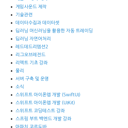
게임사운드 제작
기술관련
데이터수집과 데이터셋
딥러닝 머신러닝을 활용한 자동 트레이딩
딥러닝 자연어처리
레드데드리뎀션2
리그오브레전드
리액트 기초 강좌
물리
서버 구축 및 운영
소식
스위프트 아이폰앱 개발 (SwiftUI)
스위프트 아이폰앱 개발 (UIKit)
스위프트 코딩테스트 강좌
스프링 부트 백엔드 개발 강좌
아파치 코르도바