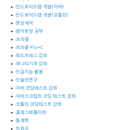
안드로이드앱 개발(자바)
안드로이드앱 개발(코틀린)
영상제작
영어문장 공부
오라클
오라클 Pro*C
워드프레스 강좌
유니티기초 강좌
인공지능 활용
인슐린연구
자바 코딩테스트 강좌
자바스크립트 코딩 테스트 강좌
코틀린 코딩테스트 강좌
콜레스테롤이란
통계학
트럼프