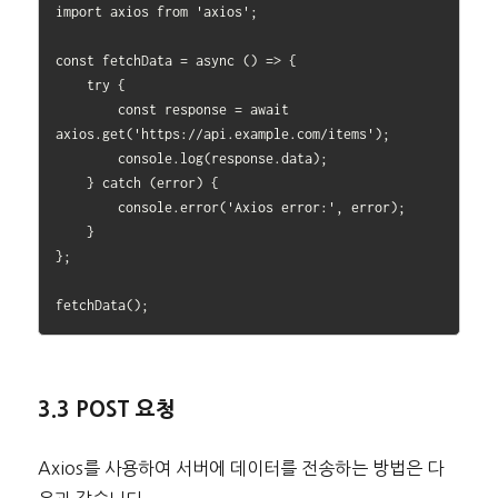
import axios from 'axios';

const fetchData = async () => {

    try {

        const response = await 
axios.get('https://api.example.com/items');

        console.log(response.data);

    } catch (error) {

        console.error('Axios error:', error);

    }

};

3.3 POST 요청
Axios를 사용하여 서버에 데이터를 전송하는 방법은 다