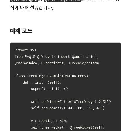
식에 대해 설명합니다.
예제 코드
import sys

from PyQt5.QtWidgets import QApplication, 
QMainWindow, QTreeWidget, QTreeWidgetItem

class TreeWidgetExample(QMainWindow):

    def __init__(self):

        super().__init__()

        self.setWindowTitle("QTreeWidget 예제")

        self.setGeometry(100, 100, 600, 400)

        # QTreeWidget 생성

        self.tree_widget = QTreeWidget(self)
