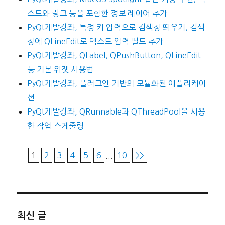
스트와 링크 등을 포함한 정보 레이어 추가
PyQt개발강좌, 특정 키 입력으로 검색창 띄우기, 검색
창에 QLineEdit로 텍스트 입력 필드 추가
PyQt개발강좌, QLabel, QPushButton, QLineEdit
등 기본 위젯 사용법
PyQt개발강좌, 플러그인 기반의 모듈화된 애플리케이
션
PyQt개발강좌, QRunnable과 QThreadPool을 사용
한 작업 스케줄링
1
2
3
4
5
6
...
10
>>
최신 글