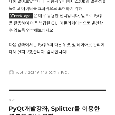
대해 알아보았습니다. 사용자 인터페이스(UI)의 일관성을
높이고 데이터를 효과적으로 표현하기 위해
QTreeWidget
은 매우 유용한 선택입니다. 앞으로 PyQt
를 활용하여 더욱 복잡한 GUI 어플리케이션으로 발전할
수 있도록 연습해보십시오.
다음 강좌에서는 PyQt5의 다른 위젯 및 레이아웃 관리에
대해 살펴보겠습니다. 감사합니다!
글
작
카
root
2024년 11월 02일
PyQt
쓴
성
테
이
일
고
자
리
글
이전
탐
PyQt개발강좌, Splitter를 이용한
이