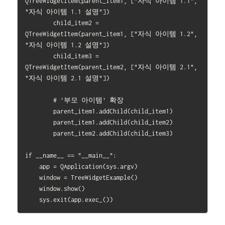
QTreeWidgetItem(parent_item1, ["자식 아이템 1.1", 
"자식 아이템 1.1 설명"])

        child_item2 = 
QTreeWidgetItem(parent_item1, ["자식 아이템 1.2", 
"자식 아이템 1.2 설명"])

        child_item3 = 
QTreeWidgetItem(parent_item2, ["자식 아이템 2.1", 
"자식 아이템 2.1 설명"])

        # '부모 아이템' 확장

        parent_item1.addChild(child_item1)

        parent_item1.addChild(child_item2)

        parent_item2.addChild(child_item3)

if __name__ == "__main__":

    app = QApplication(sys.argv)

    window = TreeWidgetExample()

    window.show()
