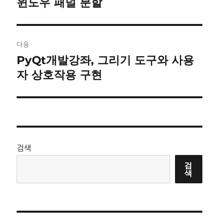
윈도우 패널 분할
전
색
글:
다음
PyQt개발강좌, 그리기 도구와 사용
다
자 상호작용 구현
음
글:
검색
검
색